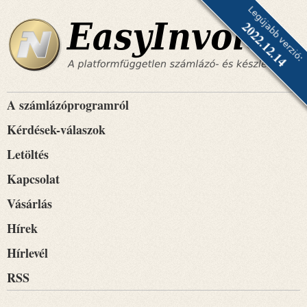
Legújabb verzió:
2022.12.14
A számlázóprogramról
Kérdések-válaszok
Letöltés
Kapcsolat
Vásárlás
Hírek
Hírlevél
RSS