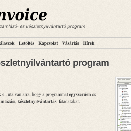
álaszok
Letöltés
Kapcsolat
Vásárlás
Hírek
szletnyilvántartó program
egyszerűen
 el, utalván arra, hogy a programmal
és
ámlázás
készletnyilvántartás
i,
i feladatokat.