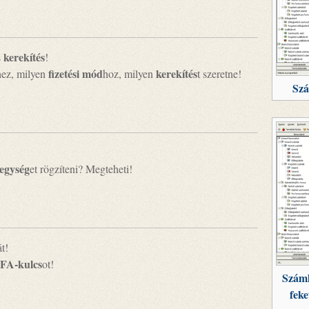
kerekítés
s
!
fizetési mód
kerekítés
hez, milyen
hoz, milyen
t szeretne!
Szá
egység
et rögzíteni? Megteheti!
t!
FA-kulcs
ot!
Száml
feke