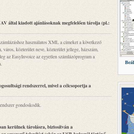
 által kiadott ajánlásoknak megfelelően tárolja (pl.:
 számlázáshoz használatos XML a címeket a következő
, város, közterület neve, közterület jellege, házszám,
enleg az EasyInvoice az egyetlen számlázóprogram a
Beál
a.
osultsági rendszerrel, mivel a célcsoportja a
rendszer gondoskodik.
an kerülnek tárolásra, biztosítván a
, az egyszerű telepítést (akár az USB-kulcsról történő