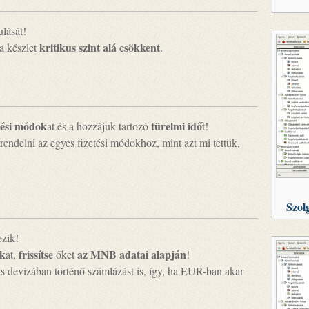
lását!
kritikus szint alá csökkent
 a készlet
.
tési módok
türelmi idő
at és a hozzájuk tartozó
t!
rendelni az egyes fizetési módokhoz, mint azt mi tettük,
Szol
ezik!
ok
frissítse
az MNB adatai alapján
at,
őket
!
 devizában történő számlázást is, így, ha EUR-ban akar