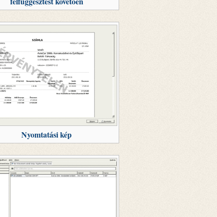
felfüggesztést követően
Nyomtatási kép