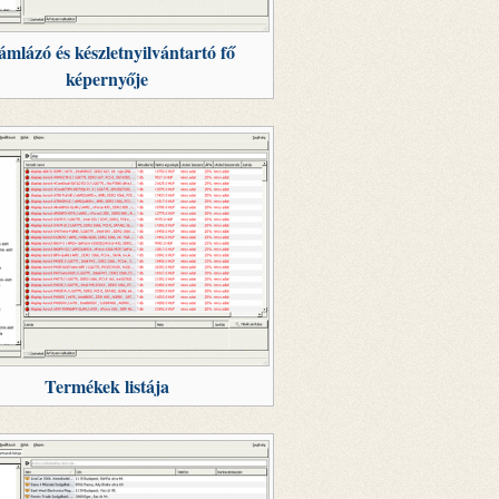
ámlázó és készletnyilvántartó fő
képernyője
Termékek listája