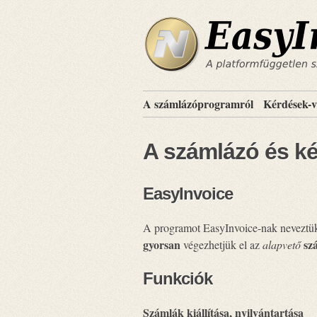
A számlázóprogramról
Kérdések-v
A számlázó és ké
EasyInvoice
A programot EasyInvoice-nak neveztük
gyorsan
sz
végezhetjük el az
alapvető
Funkciók
Számlák kiállítása, nyilvántartása