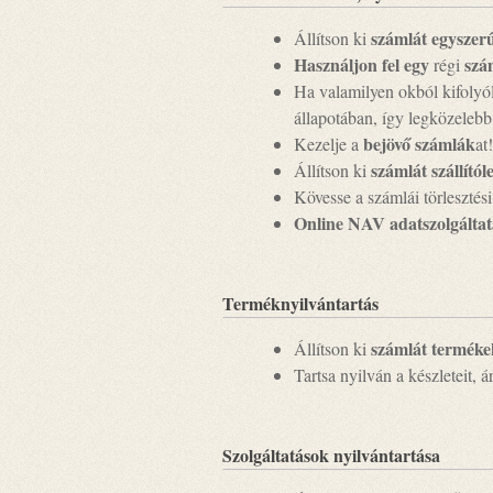
számlát egyszer
Állítson ki
Használjon fel egy
szá
régi
Ha valamilyen okból kifolyól
állapotában, így legközelebb 
bejövő számlák
Kezelje a
at
számlát szállítól
Állítson ki
Kövesse a számlái törlesztési
Online NAV adatszolgáltat
Terméknyilvántartás
számlát terméke
Állítson ki
Tartsa nyilván a készleteit, 
Szolgáltatások nyilvántartása