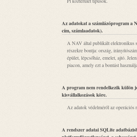
Pl közterület típusok.
Az adatokat a számlázóprogram a NAV
cím, számlaadatok).
A NAV által publikált elektronikus
részekre bontja: ország, irányítószám
épület, lépcsőház, emelet, ajtó. Jel
piacon, amely ezt a bontást használj
A program nem rendelkezik külön jog
kisvállalkozások köre.
Az adatok védelméről az operációs 
A rendszer adatai SQLite adatbázisb
platformfüggetlenséget, a sebességet