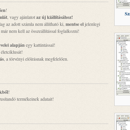
űen
!
Sz
mlát
az új kiállításához!
, vagy ajánlatot
mentse el
ag az adott számla nem állítható ki,
jelenlegi
már nem kell az összeállítással foglalkozni!
!
evelei alapján
egy kattintással!
 életciklusát!
ás
, a törvényi előírásnak megfelelően.
kből
!
árusítandó termékeinek adatait!