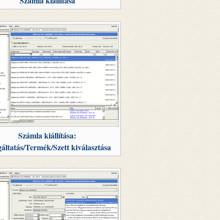
Számla kiállítása
Számla kiállítása:
gáltatás/Termék/Szett kiválasztása