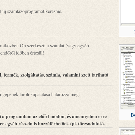
ll új számlázóprogramot keresnie.
e, miközben Ön szerkeszti a számlát (vagy egyéb
eendőről időben értesül!
, termék, szolgáltatás, számla, valamint szett tartható
ógépének tárolókapacitása határozza meg.
Be
ni a programban az előírt módon, és amennyiben erre
r egyéb részein is hozzáférhetőek (pl. törzsadatok).