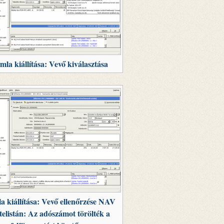
mla kiállítása: Vevő kiválasztása
a kiállítása: Vevő ellenőrzése NAV
telistán: Az adószámot törölték a