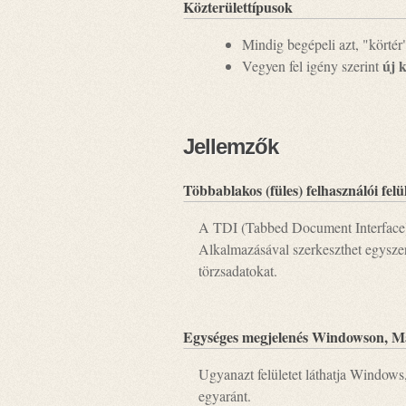
Közterülettípusok
Mindig begépeli azt, "körtér
új 
Vegyen fel igény szerint
Jellemzők
Többablakos (füles) felhasználói felü
A TDI (Tabbed Document Interface) n
Alkalmazásával szerkeszthet egyszer
törzsadatokat.
Egységes megjelenés Windowson, M
Ugyanazt felületet láthatja Window
egyaránt.