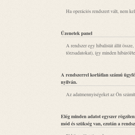
Ha operációs rendszert vált, nem ke
Üzenetek panel
A rendszer egy hibalistát állít össz
törzsadatokat), így minden hibáról/t
A rendszerrel korlátlan számú ügyfél
nyilván.
Az adatmennyiségeket az Ön számít
Elég minden adatot egyszer rögzíte
mód és szükség van, ezután a rendsze