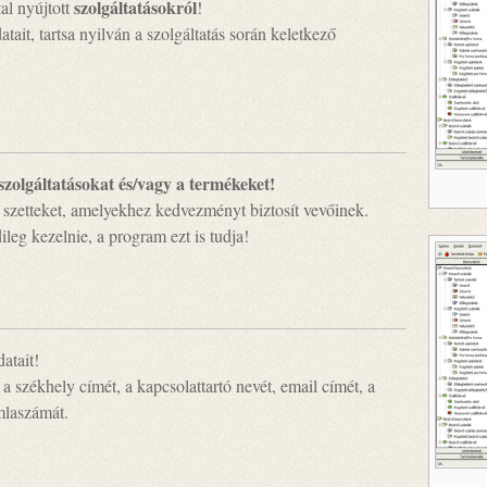
szolgáltatásokról
al nyújtott
!
atait, tartsa nyilván a szolgáltatás során keletkező
zolgáltatásokat és/vagy a termékeket!
 szetteket, amelyekhez kedvezményt biztosít vevőinek.
leg kezelnie, a program ezt is tudja!
atait!
 a székhely címét, a kapcsolattartó nevét, email címét, a
mlaszámát.