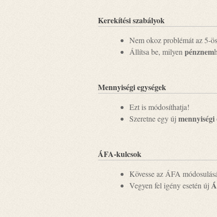
Kerekítési szabályok
Nem okoz problémát az 5-ö
pénznem
Állítsa be, milyen
Mennyiségi egységek
Ezt is módosíthatja!
mennyiségi 
Szeretne egy új
ÁFA-kulcsok
Kövesse az ÁFA módosulásá
Á
Vegyen fel igény esetén új