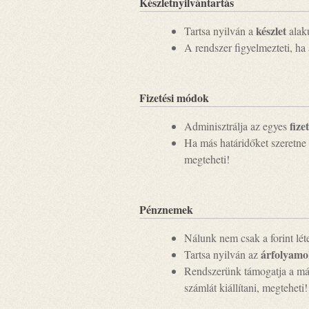
Készletnyilvántartás
készlet
Tartsa nyilván a
alaku
A rendszer figyelmezteti, ha
Fizetési módok
fize
Adminisztrálja az egyes
Ha más határidőket szeretne 
megteheti!
Pénznemek
Nálunk nem csak a forint lét
árfolyam
Tartsa nyilván az
Rendszerünk támogatja a más
számlát kiállítani, megteheti!