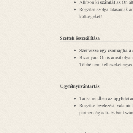
számlát
Állítson ki
az Ön ált
Rögzítse szolgáltatásainak ad
költségeket!
Szettek összeállítása
Szervezze egy csomagba a s
Bizonyára Ön is árusít olyan
Többé nem kell ezeket egyedi
Ügyfélnyilvántartás
ügyfelei
Tartsa rendben az
ad
Rögzítse levelezési, valamint
partner cég adó- és bankszá