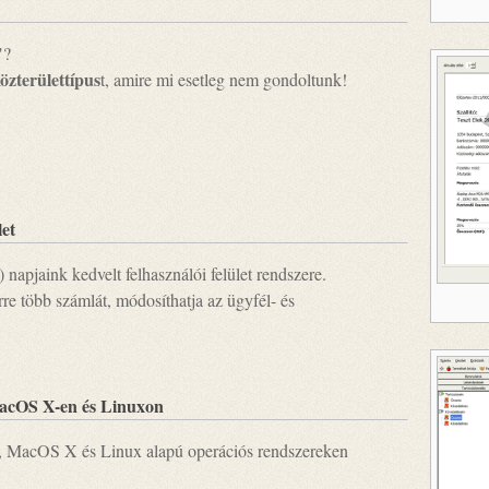
"?
közterülettípus
t, amire mi esetleg nem gondoltunk!
let
apjaink kedvelt felhasználói felület rendszere.
re több számlát, módosíthatja az ügyfél- és
acOS X-en és Linuxon
s, MacOS X és Linux alapú operációs rendszereken