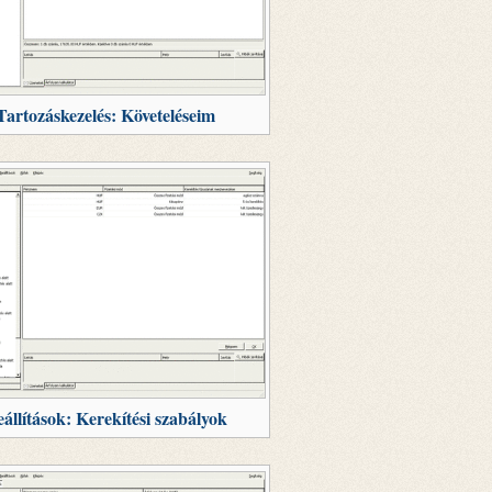
Tartozáskezelés: Követeléseim
állítások: Kerekítési szabályok